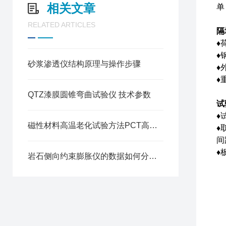
相关文章
单
RELATED ARTICLES
隔
♦
♦
砂浆渗透仪结构原理与操作步骤
♦
♦
QTZ漆膜圆锥弯曲试验仪 技术参数
试
♦
磁性材料高温老化试验方法PCT高压加速老化试验箱
♦
间
♦
岩石侧向约束膨胀仪的数据如何分析和解释