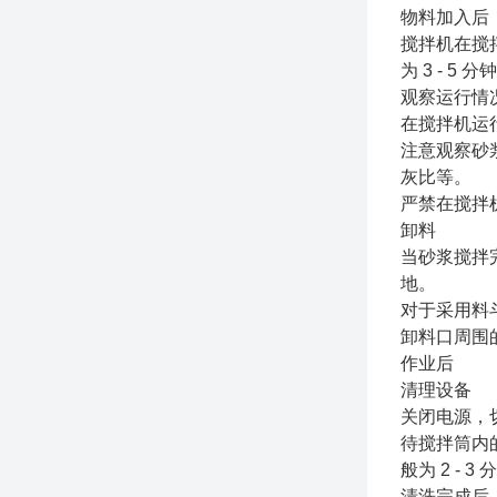
物料加入后
搅拌机在搅
为 3 -
观察运行情
在搅拌机运
注意观察砂
灰比等。
严禁在搅拌
卸料
当砂浆搅拌
地。
对于采用料
卸料口周围
作业后
清理设备
关闭电源，
待搅拌筒内
般为 2 - 3
清洗完成后