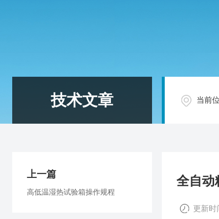
技术文章
当前
上一篇
全自动
高低温湿热试验箱操作规程
更新时间