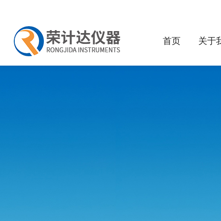
首页
关于