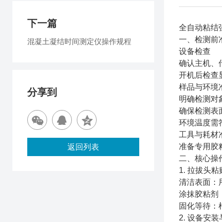
下一篇
全自动粘结
一、检测前
混凝土凝结时间测定仪操作规程
设备检查
确认主机、
开机后检查
样品与环境
分享到
明确检测对
确保检测表
环境温度需
工具与耗材
准备专用胶
返回列表
二、核心操
1. 拉拔头粘
清洁表面：
涂抹胶粘剂
固化等待：
2. 设备安