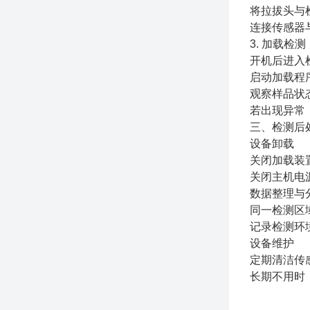
将拉拔头与
连接传感器
3. 加载检测
开机后进入检
启动加载程
观察样品状
若出现异常
三、检测后
设备卸载
关闭加载装
关闭主机电
数据整理与
同一检测区
记录检测环
设备维护
定期清洁传
长期不用时