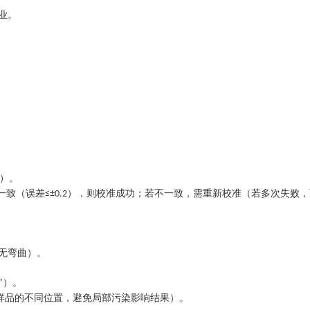
业。
）。
一致（误差
），则校准成功；若不一致，需重新校准（若多次失败，
≤±0.2
无弯曲）。
）。
"
样品的不同位置，避免局部污染影响结果）。