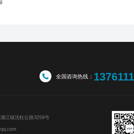
137611
全国咨询热线：
浦江镇沈杜公路3259号
qq.com