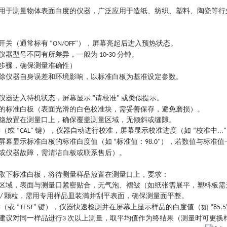
用于测量物体表面白度的仪器，广泛应用于造纸、纺织、塑料、陶瓷等行
开关（通常标有
），屏幕亮起后进入预热状态。
“ON/OFF"
仪器型号不同有所差异，一般为
分钟。
10-30
步骤，确保测量准确性）
除仪器自身误差和环境影响，以标准白板为基准设定参数。
仪器进入待机状态，屏幕显示
请校准
或类似提示。
“
"
的
标准白板
（表面光滑的白色校准块，需妥善保存，避免磨损）。
稳放置在测量口上，确保覆盖测量区域，无倾斜或缝隙。
键（或
键），仪器自动进行校准，屏幕显示校准进度（如
校准中
“CAL"
“
..."
屏幕显示标准白板的标准白度值（如
标准值：
），若数值与标准值
“
98.0"
或仪器故障，需清洁白板或联系售后）。
取下标准白板，将待测量样品放置在测量口上，要求：
区域，表面与测量口紧密贴合，无气泡、褶皱（如纸张需展平，塑料板需
颗粒，需用专用样品皿装满并刮平表面，确保测量面平整。
/
键（或
键），仪器快速检测并在屏幕上显示样品的白度值（如
“TEST"
“85.5
建议对同一样品进行
次以上测量
，取平均值作为终结果（测量时可更换
3