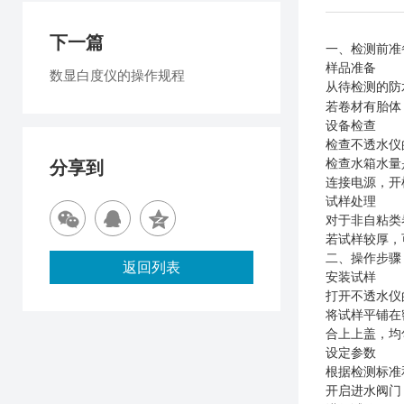
下一篇
一、检测前准
样品准备
数显白度仪的操作规程
从待检测的防
若卷材有胎体
设备检查
检查不透水仪
检查水箱水量
分享到
连接电源，开
试样处理
对于非自粘类
若试样较厚，
二、操作步骤
返回列表
安装试样
打开不透水仪
将试样平铺在
合上上盖，均
设定参数
根据检测标准
开启进水阀门