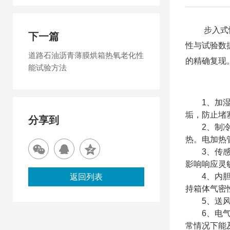
步入式恒温
下一篇
性与试验数
道路石油沥青薄膜烘箱热氧老化性
的精确复现
能试验方法
1、加湿系
垢，防止堵
分享到
2、制冷与
热。电加热
3、传感器
影响响应灵
4、内胆与
返回列表
持箱体气密
5、送风系
6、电气与
常情况下能