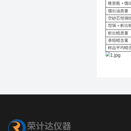
锥形瓶
馏
+
馏出油质量
空砂芯坩埚
坩埚
析出
+
析出蜡质量
单组蜡含量
样品平均蜡