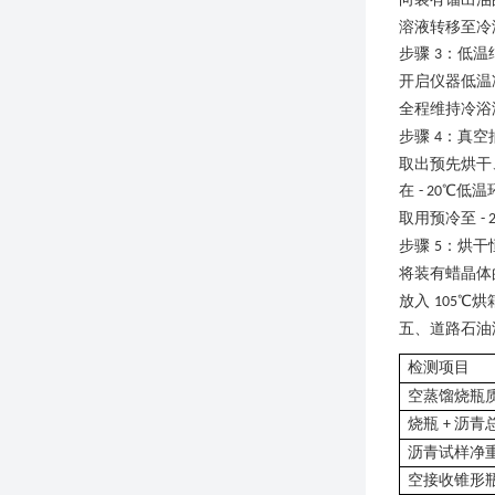
溶液转移至冷
步骤
：低温
3
开启仪器低温
全程维持冷浴
步骤
：真空
4
取出预先烘干
在
℃低温
- 20
取用预冷至
- 
步骤
：烘干
5
将装有蜡晶体
放入
℃烘
105
五、
道路石油
检测项目
空蒸馏烧瓶
烧瓶
沥青
+
沥青试样净
空接收锥形