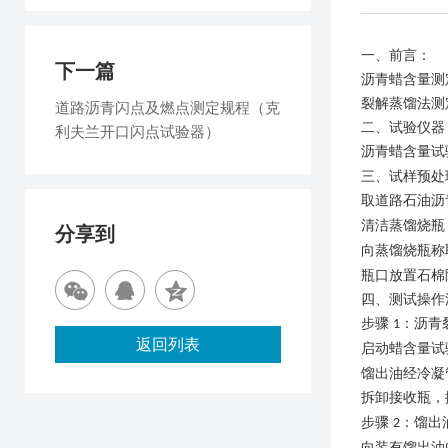
一、
前言
：
下一篇
沥青蜡含量测
裂解蒸馏法测
道路沥青闪点及燃点测定规程（克
二
、试验仪器
利夫兰开口闪点试验器）
沥青蜡含量试
三
、试样预处
取道路石油沥
清洁蒸馏烧瓶
分享到
向蒸馏烧瓶称
瓶口放置石棉
四
、测试操作
步骤
：沥青
1
返回列表
启动蜡含量试
馏出油经冷凝
拆卸接收瓶，
步骤
：馏出
2
向装有馏出油