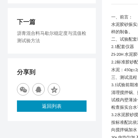
一、前言
：
下一篇
水泥胶砂振实
样的制备
。
沥青混合料马歇尔稳定度与流值检
二
、试验配套
测试验方法
配套仪器
2.1
水泥胶
ZS-20H
标准胶砂
2.2
水泥：
±
450g
2
分享到
三
、
测试
流程
试验前期
3.1
清理搅拌锅、
试模内壁薄涂
返回列表
检查振实台水
水泥胶砂
3.2
按标准配比依
向搅拌锅加水
内均匀加
30s