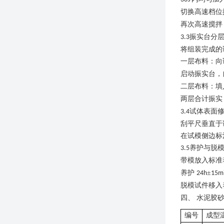
切换高速档位
再次高速搅拌
振实台分
3.3
将组装完成的
一层布料：向
启动振实台，
二层布料：填
两层合计振实
试体表面
3.4
刮平尺垂直于
在试模侧边标
养护与脱
3.5
带模放入标准
养护
±
24h
15m
脱模试件移入
四
、
水泥胶
编号
成型