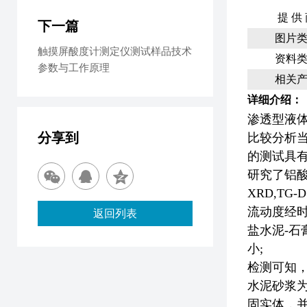
提 供
下一篇
图片
触摸屏酸度计测定仪测试样品技术
资料
参数与工作原理
相关
详细介绍：
渗透型液
分享到
比较分析当
的测试具
研究了铝酸
XRD,T
流动度经时
返回列表
盐水泥-石
小;
检测可知
水泥砂浆
固实体，