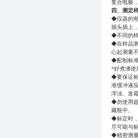
复合电极，其
四、测定
◆仪器的
插头插上
◆不同的
◆在样品
心起测量
◆配制标准
*好煮沸使
◆要保证
准缓冲液应
浑浊、发
◆勿使用
藏瓶中。
◆标定时，
尽可能与
◆精密测量