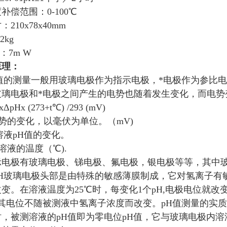
补偿范围：0-100℃
210x78x40mm
2kg
：7m W
原理：
值的测量一般用玻璃电极作为指示电极，*电极作为参比
玻璃电极和*电极之间产生的电势也随着发生变化，而电势
xΔpHx (273+t℃) /293 (mV)
电势的变化，以毫伏为单位。（mV)
示溶液pH值的变化。
测溶液的温度（℃).
示电极有玻璃电极、锑电极、氟电极，银电极等等，其中
pH玻璃电极头部是由特殊的敏感薄膜制成，它对氢离子有
变。在溶液温度为25℃时，每变化1个pH,电极电位就改变
，其电位不随被测液中氢离子浓度而改变。pH值测量的实
，被测溶液的pH值即为零电位pH值，它与玻璃电极内溶液