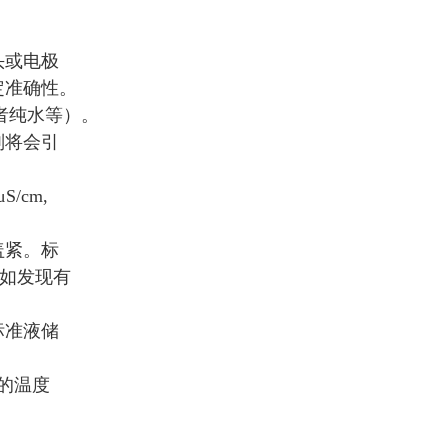
头或电极
定准确性。
者纯水等）。
则将会引
cm,
盖紧。标
。如发现有
标准液储
的温度