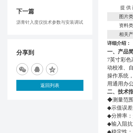
提 供
下一篇
图片
沥青针入度仪技术参数与安装调试
资料
相关
详细介绍：
一、产品
分享到
7英寸彩色
动校准、
操作系统，
用通用办公
返回列表
二、技术
◆测量范围：pH
◆示值误差：pH
◆分辨率：pH:
◆输入阻抗：
◆稳定性：≤