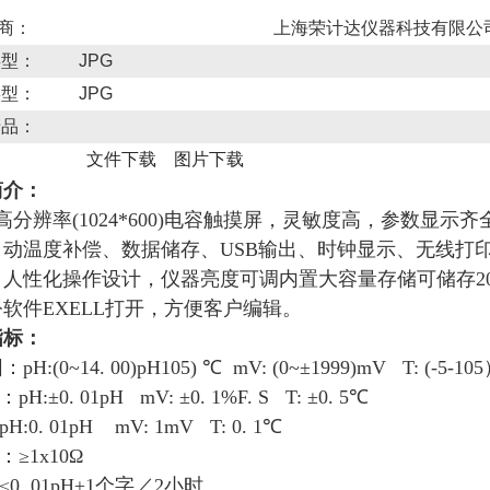
 商：
上海荣计达仪器科技有限公
类型：
JPG
类型：
JPG
产品：
文件下载
图片下载
简介：
高分辨率(1024*600)电容触摸屏，灵敏度高，参数显
自动温度补偿、数据储存、USB输出、时钟显示、无线打
人性化操作设计，仪器亮度可调内置大容量存储可储存2
软件EXELL打开，方便客户编辑。
指标：
:(0~14. 00)pH105) ℃ mV: (0~±1999)mV T: (-5-10
:±0. 01pH mV: ±0. 1%F. S T: ±0. 5℃
0. 01pH mV: 1mV T: 0. 1℃
≥1x10Ω
0. 01pH±1个字／2小时