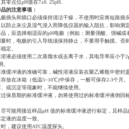
零点位pH值在7±0. 25pH.
样品的注意事项：
电极插头和插口必须保持清洁干燥，不使用时应将短路插
，以防止灰尘及湿气浸入而降低仪器的输入阻抗，影响测
样品，应选择相适应的pH电极（例如：测量强酸、强碱或
测量时，电极的引入导线须保持静止，不要用手触摸。否
不稳定。
溶液必须使用二次蒸馏水或去离子水，其电导率应小于2μS/
用。
标准缓冲液的准确可靠，碱性溶液应装在聚乙烯瓶中密封
存放在冰箱（低温5~10℃)中保存，一般可保存2-3个月
霉、或沉淀等现象时，不能继续使用。
超过保质期的标准缓冲液，勿将使用过的标准缓冲液倒回
尽可能用接近样品pH 值的标准缓冲液进行标定，且样品
标定液的温度一致。
时，建议使用ATC温度探头。