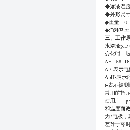
◆溶液温度
◆外形尺寸：
◆重量：0. 
◆消耗功率
三、工作
水溶液pH
变化时，
ΔE=-58. 16
ΔE-表示
ΔpH-表
t-表示被
常用的指
使用广。
和温度而改
为*电极
差等于零时