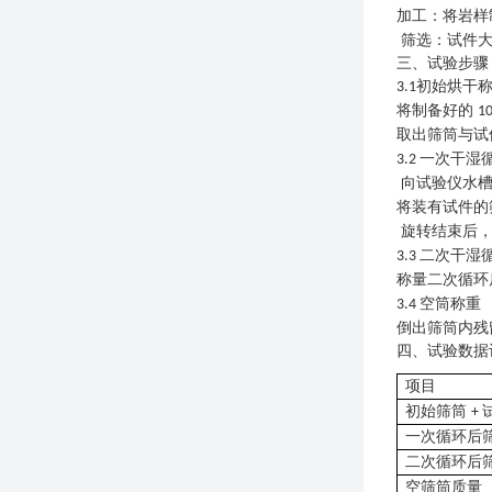
加工：将岩样
筛选：试件
三、
试验步骤
初始烘干
3.1
将制备好的
1
取出筛筒与试
一次干湿
3
.2
向试验仪水
将装有试件的
旋转结束后
二次干湿
3
.3
称量二次循环
空筒称重
3
.4
倒出筛筒内残
四、
试验数据
项目
初始筛筒
+
一次循环后
二次循环后
空筛筒质量