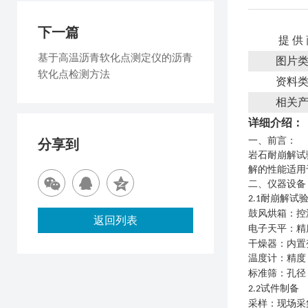
下一篇
提 供
基于高温沥青软化点测定仪的沥青
图片
软化点检测方法
资料
相关
详细介绍：
一、
前言
：
分享到
岩石耐崩解试
解的性能适用
二、
仪器设备
耐崩解试
2.1
鼓风烘箱：控
返回列表
电子天平：精
干燥器：内置
温度计：精度
标准筛：孔径
试件制备
2.2
采样：现场采