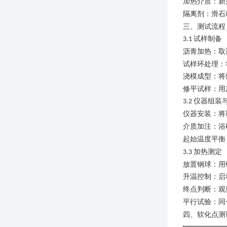
加热介质：新
隔离剂：滑石
三、
测试流程
试样制备
3
.1
沥青加热：取
试样环处理：
浇模成型：将
修平试样：用
仪器组装
3
.2
仪器安装：将
介质加注：浴
起始温度平衡
加热测定
3
.3
放置钢球：用
升温控制：启
终点判断：观
平行试验：同
四、
软化点测