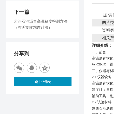
下一篇
提 供
道路石油沥青高温粘度检测方法
图片
（布氏旋转粘度计法）
资料
相关
详细介绍：
一、
前言
：
分享到
高温沥青软化
标准钢球，置
二、
仪器与材
仪器设备
2
.1
返回列表
高温沥青软化
温度计：量程
辅助工具：刮
试验材料
2
.2
道路石油沥青