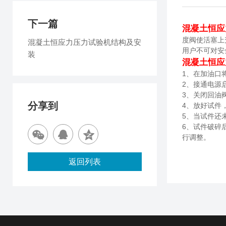
下一篇
混凝土恒应
度阀使活塞上
混凝土恒应力压力试验机结构及安
用户不可对安
装
混凝土恒应
1
、在加油口
2
、接通电源
3
、关闭回油
分享到
4
、放好试件
5
、当试件还
6
、试件破碎
行调整。
返回列表