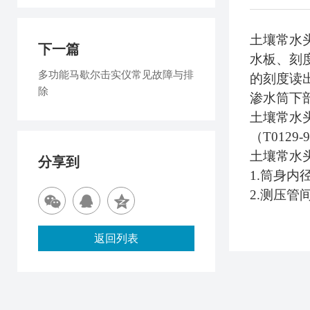
土壤常水头
下一篇
水板、刻
多功能马歇尔击实仪常见故障与排
的刻度读
除
渗水筒下
土壤常水头
（T012
土壤常水
分享到
1.筒身内径
2.测压管间
返回列表