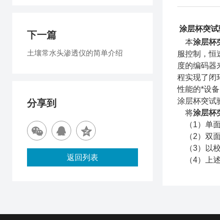
涂层杯突试
下一篇
本
涂层杯
土壤常水头渗透仪的简单介绍
服控制，恒
度的编码器
程实现了闭
性能的*设
涂层杯突试
分享到
将
涂层杯
（1）单面
（2）双面
（3）以校
返回列表
（4）上述