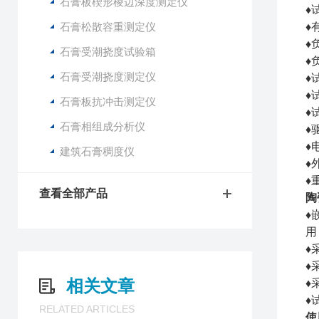
石膏板楔形棱边深度测定仪
♦
石膏松散容重测定仪
♦
♦
石膏受潮挠度试验箱
♦
石膏受潮挠度测定仪
♦
♦
石膏板抗冲击测定仪
♦
石膏相组成分析仪
♦
♦
建筑石膏稠度仪
♦
♦
查看全部产品
陶
♦
用
♦
♦
相关文章
♦
♦
RELATED ARTICLES
使