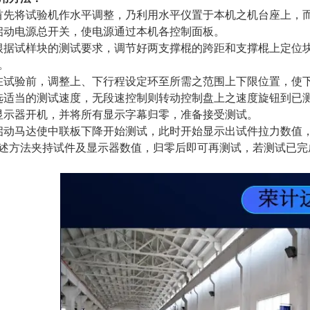
首先将试验机作水平调整，乃利用水平仪置于本机之机台座上，而
启动电源总开关，使电源通过本机各控制面板。
根据试样块的测试要求，调节好两支撑棍的跨距和支撑棍上定位
。
在试验前，调整上、下行程设定环至所需之范围上下限位置，使
选适当的测试速度，无段速控制则转动控制盘上之速度旋钮到已
显示器开机，并将所有显示字幕归零，准备接受测试。
启动马达使中联板下降开始测试，此时开始显示出试件拉力数值，
述方法夹持试件及显示器数值，归零后即可再测试，若测试已完