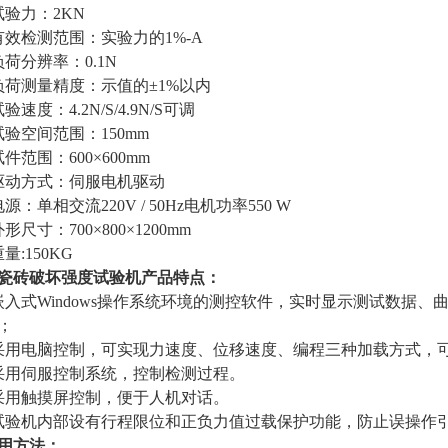
试验力：2KN
有效检测范围：实验力的1%-A
负荷分辨率：0.1N
负荷测量精度：示值的±1%以内
试验速度：4.2N/S/4.9N/S可调
试验空间范围：150mm
试件范围：600×600mm
驱动方式：伺服电机驱动
电源：单相交流220V / 50Hz电机功率550 W
外形尺寸：700×800×1200mm
重量:150KG
瓷砖破坏强度试验机
产品特点：
嵌入式Windows操作系统环境的测控软件，实时显示测试数据
；
采用电脑控制，可实现力速度、位移速度、编程三种加载方式，
采用伺服控制系统，控制检测过程。
采用触摸屏控制，便于人机对话。
试验机内部设有行程限位和正负力值过载保护功能，防止误操作
用方法：