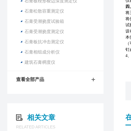
石膏板楔形棱边深度测定仪
仪
四
石膏松散容重测定仪
将
将
石膏受潮挠度试验箱
试
石膏受潮挠度测定仪
设
本
石膏板抗冲击测定仪
（
钉
石膏相组成分析仪
4
建筑石膏稠度仪
查看全部产品
相关文章
RELATED ARTICLES