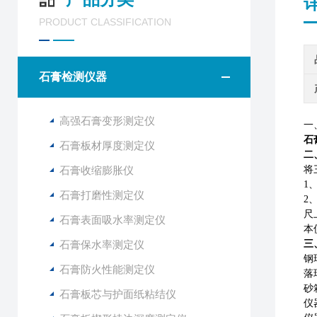
PRODUCT CLASSIFICATION
石膏检测仪器
高强石膏变形测定仪
一
石
石膏板材厚度测定仪
二
石膏收缩膨胀仪
将
1
石膏打磨性测定仪
2
尺
石膏表面吸水率测定仪
本
石膏保水率测定仪
三
钢
石膏防火性能测定仪
落
砂
石膏板芯与护面纸粘结仪
仪