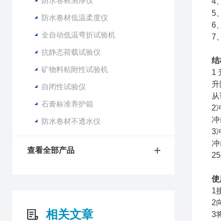
防水卷材测厚仪
4
5
防水卷材低温柔度仪
6
全自动低温弯折试验机
7
抗静态荷载试验仪
结
矿物料粘附性试验机
1
升
自闭性试验仪
从
石膏标准养护箱
2
冲
防水卷材不透水仪
3
冲
查看全部产品
2
使
1
2
相关文章
3