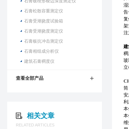
石膏板楔形棱边深度测定仪
湿
石膏松散容重测定仪
告
复
石膏受潮挠度试验箱
架
石膏受潮挠度测定仪
注
石膏板抗冲击测定仪
建
石膏相组成分析仪
稠
玻
建筑石膏稠度仪
立
查看全部产品
CH
筒
安
利
本
相关文章
本
维
RELATED ARTICLES