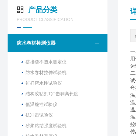
产品分类
PRODUCT CLASSIFICATION
防水卷材检测仪器
一
用
搭接缝不透水测定仪
运
防水卷材拉伸试验机
二
试
钉杆密水性试验仪
弯
结构胶粘剂T冲击剥离长度
温
温
低温脆性试验仪
温
抗冲击试验仪
温
控
砂浆粘结强度试验机
传