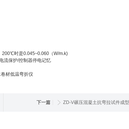
是0.045~0.060（W/m.k)
电流保护/控制器停电记忆
下一篇
ZD-V碾压混凝土抗弯拉试件成