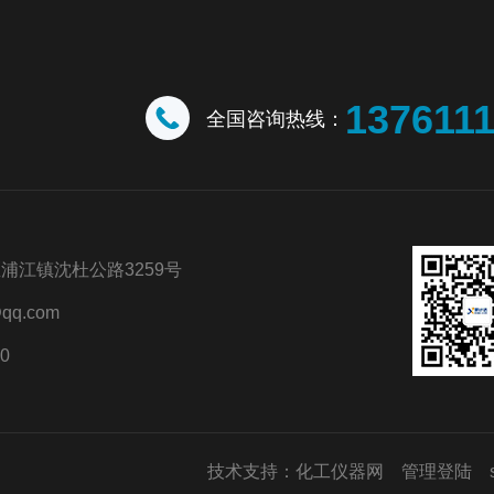
137611
全国咨询热线：
浦江镇沈杜公路3259号
qq.com
0
技术支持：
化工仪器网
管理登陆