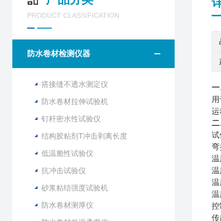
PRODUCT CLASSIFICATION
防水卷材检测仪器
搭接缝不透水测定仪
一
用
防水卷材拉伸试验机
运
钉杆密水性试验仪
二
试
结构胶粘剂T冲击剥离长度
弯
低温脆性试验仪
温
抗冲击试验仪
温
温
砂浆粘结强度试验机
温
防水卷材测厚仪
控
传