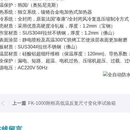
温保护：韩国/（奥拓尼克斯）
热系统：独立系统，镍铬合金电加热式加热器
冷系统：全封闭，原装法国“泰康"/全封闭风冷复迭压缩制冷方式
壳材质：采用优质高硬度冷轧板，厚度：1.2mm（宝钢）
作室材质：SUS304#拉丝不锈钢，厚度：1.2mm（佛山）
表面涂层：静电喷粉及高温300℃烘烤工艺使涂层表面更加耐磨
板材质：SUS304#拉丝不锈钢（佛山）
温层材质：硅酸铝超细纤维棉（保温厚度：120mm)、导热系数：200℃时
全保护：漏电、短路、超温、电机过热、压缩机超压、过载、过
源电压：AC220V 50Hz
上一篇
FK-1000附框高低温反复尺寸变化率试验箱
在线留言