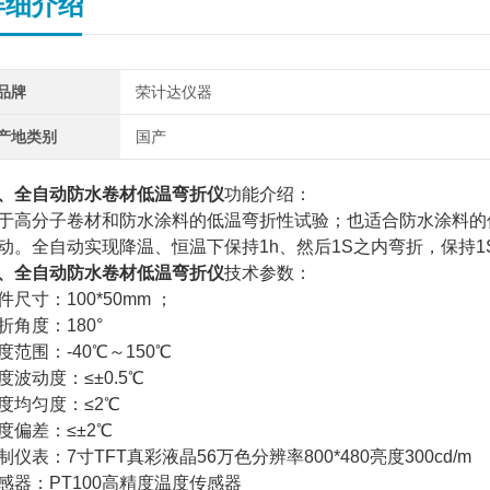
详细介绍
品牌
荣计达仪器
产地类别
国产
、
全自动防水卷材低温弯折仪
功能介绍：
于高分子卷材和防水涂料的低温弯折性试验；也适合防水涂料的
动。全自动实现降温、恒温下保持1h、然后1S之内弯折，保持1
、
全自动防水卷材低温弯折仪
技术参数：
件尺寸：100*50mm ；
折角度：180°
度范围：-40℃～150℃
度波动度：≤±0.5℃
度均匀度：≤2℃
度偏差：≤±2℃
制仪表：7寸TFT真彩液晶56万色分辨率800*480亮度300cd/m
感器：PT100高精度温度传感器