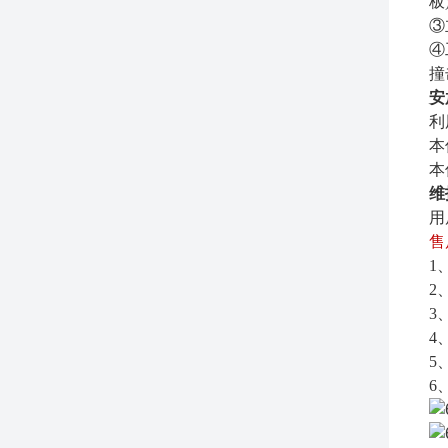
板
③
④
撞
安
利
本
本
维
用
售
1
2
3
4
5
6