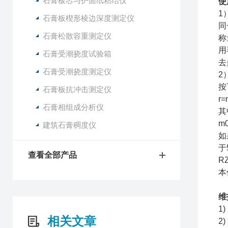
石膏板芯与护面纸粘结仪
使
1
石膏板楔形棱边深度测定仪
同
石膏松散容重测定仪
称
用
石膏受潮挠度试验箱
去
石膏受潮挠度测定仪
2
按
石膏板抗冲击测定仪
r=
石膏相组成分析仪
其
m
建筑石膏稠度仪
如
于
查看全部产品
RZ
本
维
1
相关文章