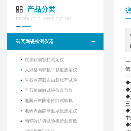
产品分类
PRODUCT CLASSIFICATION
砖瓦陶瓷检测仪器
数显软弱颗粒测定仪
一
便
大规格陶瓷板平整度测定仪
二
岩石点荷载自由膨胀率试验
◆
◆
岩石耐崩解试验仪直剪仪
◆
地面石材防滑性能试验机
三
地砖表面静摩擦系数测定仪
◆
中
陶瓷砖抗折试验机断裂模数
◆