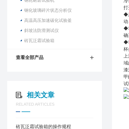
钢轮耐磨试验机
冷
打
钢化玻璃碎片状态分析仪
◆
高温高压加速碳化试验釜
动
◆
斜坡法防滑测试仪
确至
砖瓦泛霜试验箱
◆
杯
上
查看全部产品
域
漆
甲
试
相关文章
RELATED ARTICLES
砖瓦泛霜试验箱的操作规程