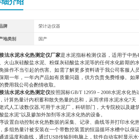
详细介绍
品牌
荣计达仪器
产地类别
国产
接法
水泥水化热测定仪厂家
是水泥指标检测仪器，
适
用于中热
、火山灰硅酸盐水泥、粉煤灰硅酸盐水泥等的任何水化龄期的
免操作不当引起的伤害。
如需了解更多资料请于我公司客服人
保期一年，一年内产品如有质量问题，供方负责免费维修。如
的费用
我公司会酌情收取
。
接法
水泥水化热测定仪
按照国标
GB/T 12959－2008水
，计算热量计内积蓄和散失热量的总和，从而求得水泥水化7天
老式人工读数仪器,可用于水泥厂，科研部门，大专院校以及建筑工
酸盐水泥"以及掺加外加剂等水泥水化热的设备。
序设置自动控制水化热数据的采集、记录、曲线等并打印水化
，多组热量计被安装在一个带数控装置的恒温循环水槽中以保
通道温度和曲线，通过
USB传输到电脑上，软件自动实时显示水