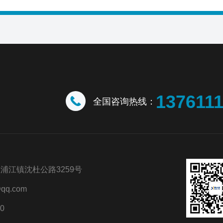
137611
全国咨询热线：
浦江镇沈杜公路3259号
qq.com
0