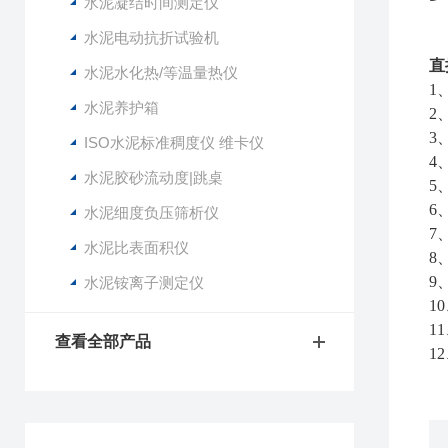
水泥凝结时间测定仪
水泥电动抗折试验机
直
水泥水化热/等温量热仪
1
水泥养护箱
2
3
ISO水泥标准稠度仪 维卡仪
4
水泥胶砂流动度|跳桌
5
6
水泥细度负压筛析仪
7
水泥比表面积仪
8
9
水泥铵离子测定仪
1
1
查看全部产品
1