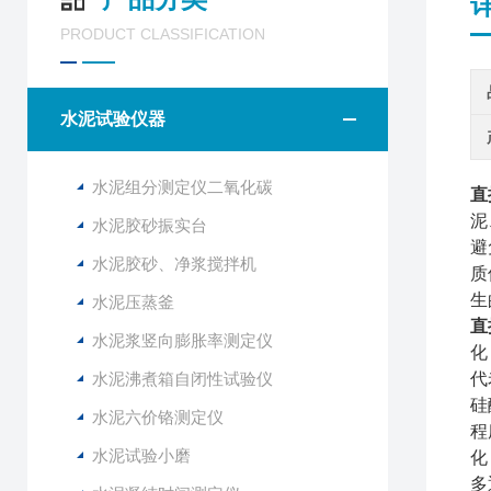
PRODUCT CLASSIFICATION
水泥试验仪器
水泥组分测定仪二氧化碳
直
泥
水泥胶砂振实台
避
水泥胶砂、净浆搅拌机
质
生
水泥压蒸釜
直
水泥浆竖向膨胀率测定仪
化
水泥沸煮箱自闭性试验仪
代
硅
水泥六价铬测定仪
程
水泥试验小磨
化
多