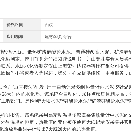
价格区间
面议
应用领域
建材/家具,综合
硅酸盐水泥、低热矿渣硅酸盐水泥、普通硅酸盐水泥、矿渣硅
水化热测定。
使用前务必仔细阅读说明书。并由专业实验人员操
员联系。
水泥水化热测定仪
由上海荣计达仪器科技有限公司提供
果因操作不当或者人为损坏，我公司亦应提供维修、更换服务，
泥水化热试验方法(直接法)研发 ,用于自动记录多组热量计内水泥胶砂
（28天）内的水化热。该系统全自动化，采样点密集且精度高，
程部门。是检测“大坝水泥"“硅酸盐水泥"“矿渣硅酸盐水泥"“
热检测报告。该系统采用高精度温度传感器采集热量计中水泥的
证外界温度的恒定，热量值的变化被多通道无纸记录仪采集并实
化热放热曲线并计算出7天或28天内的总热量值。