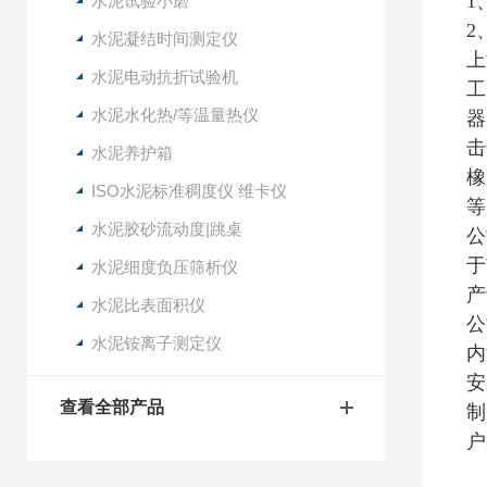
1
水泥试验小磨
2
水泥凝结时间测定仪
上
水泥电动抗折试验机
工
水泥水化热/等温量热仪
器
击
水泥养护箱
橡
ISO水泥标准稠度仪 维卡仪
等
水泥胶砂流动度|跳桌
公
于
水泥细度负压筛析仪
产
水泥比表面积仪
公
水泥铵离子测定仪
内
安
查看全部产品
制
户