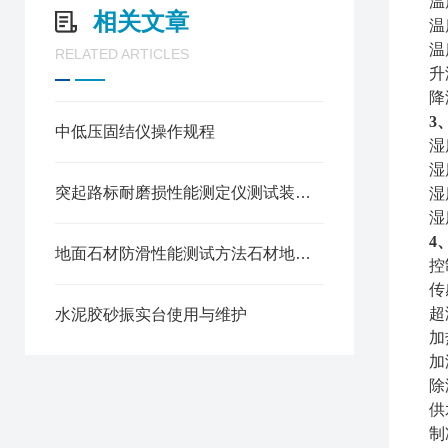
温
相关文章
温
温
RELATED ARTICLES
升
降
3
中低压固结仪操作规程
湿
湿
突起路标耐磨损性能测定仪测试装置构成与试验步骤
湿
湿
4
地面石材防滑性能测试方法石材地面防滑性能测定仪
控
传
超
水泥胶砂振实台使用与维护
加
加
除
供
制