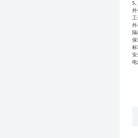
5
外
工
外
隔
保
标
安
电