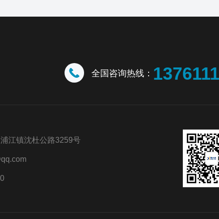
137611
全国咨询热线：
浦江镇沈杜公路3259号
qq.com
0