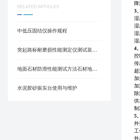
降
RELATED ARTICLES
3
湿
湿
中低压固结仪操作规程
湿
湿
4
突起路标耐磨损性能测定仪测试装置构成与试验步骤
控
传
地面石材防滑性能测试方法石材地面防滑性能测定仪
超
加
加
水泥胶砂振实台使用与维护
除
供
制
5
外
工
外