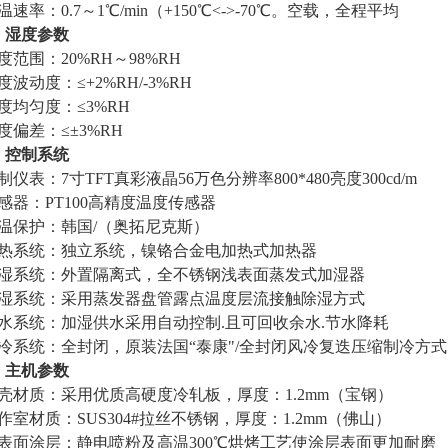
温速率：0.7～1℃/min（+150℃<->-70℃。空载，全程平均
、湿度参数
度范围：20%RH～98%RH
度波动度：≤+2%RH/-3%RH
度均匀度：≤3%RH
度偏差：≤±3%RH
、控制系统
制仪表：7寸TFT真彩液晶56万色分辨率800*480亮度300cd/m
感器：PT100高精度温度传感器
温保护：韩国/（奥拓尼克斯）
热系统：独立系统，镍铬合金电加热式加热器
湿系统：外置隔离式，全不锈钢浅表面蒸发式加湿器
湿系统：采用蒸发器盘管露点温度层流接触除湿方式
水系统：加湿供水采用自动控制.且可回收余水.节水降耗
冷系统：全封闭，原装法国“泰康"/全封闭风冷复迭压缩制冷方式
、主机参数
壳材质：采用优质高硬度冷轧板，厚度：1.2mm（宝钢）
作室材质：SUS304#拉丝不锈钢，厚度：1.2mm（佛山）
表面涂层：静电喷粉及高温300℃烘烤工艺使涂层表面更加耐磨