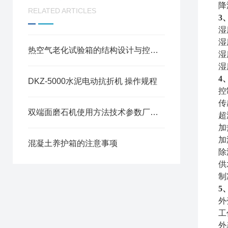
降
RELATED ARTICLES
3
湿
湿
热空气老化试验箱的结构设计与控制系统说明
湿
湿
4
DKZ-5000水泥电动抗折机 操作规程
控
传
双端面磨石机使用方法技术参数厂家型号价格
超
加
加
混凝土养护箱的注意事项
除
供
制
5
外
工
外