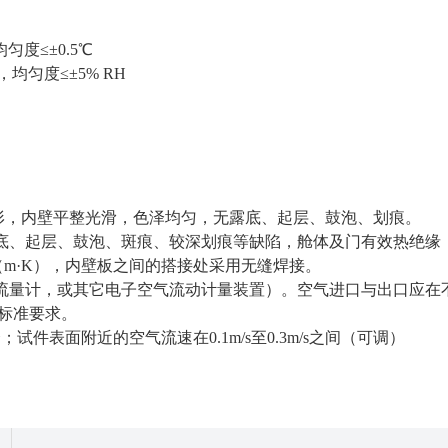
均匀度≤±0.5℃
，均匀度≤±5% RH
变形，内壁平整光滑，色泽均匀，无露底、起层、鼓泡、划痕。
露底、起层、鼓泡、斑痕、较深划痕等缺陷，舱体及门有效热绝缘
/（m·K），内壁板之间的搭接处采用无缝焊接。
气流量计，或其它电子空气流动计量装置）。空气进口与出口应在
标准要求。
件表面附近的空气流速在0.1m/s至0.3m/s之间（可调）