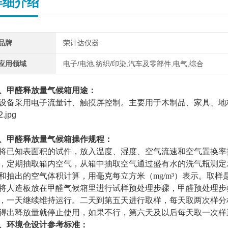
详细介绍
品牌
荣计达仪器
应用领域
电子/电池,纺织/印染,汽车及零部件,电气,综合
、
甲醛释放量气候箱
用途：
设备采用
电子流量计、触摸屏控制。
主要用于木制品、家具、地
、
甲醛释放量气候箱
操作规程：
将已知表面积的试件，放入温度、湿度、空气流速和空气置换率
，定期抽取箱内空气，从箱中抽取空气通过盛有水的洗气瓶测定
和抽出的空气体积计算，用毫克每立方米（mg/m
³
）表示。取样
将人造板放在甲醛气候箱里进行试样预处理步骤，甲醛预处理步
，一天继续维持运行。二天到第五天进行取样，每天取两次样分
得出释放量就停止使用，如果不行，第六天及以后每天取一次样
、环境仓设计参考标准：