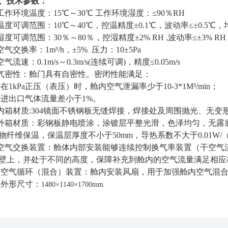
、技术参数：
.工作环境温度：15℃～30℃ 工作环境湿度：≤90％RH
.温度可调范围：10℃～40℃，控温精度±0.1℃，波动率≤±0.5℃，
.湿度可调范围：30％～80％，控湿精度±2% RH ,波动率≤±3% RH
.空气交换率：1m
³
/h，±5% 压力：10±5Pa
.空气流速：0.1m/s～0.3m/s(连续可调)，精度≤0.05m/s
.气密性：舱门具有自密性。密闭性能满足：
 在1kPa正压（表压）时，舱内空气泄漏率少于10-3*1M
³
/min；
 进出口气体流量差小于1%。
.内箱材质:304镜面不锈钢板无缝焊接，焊接处及周围抛光、无
.外箱材质：彩钢板静电喷涂，涂镀层平整光滑，色泽均匀，无
物纤维保温，保温层厚度不小于50mm，导热系数不大于0.01W
.空气交换装置：舱体内部安装能够连续控制换气率装置（干空
壁上，并处于不同的高度，保障补充到舱内的空气流量满足相应
0.空气循环（混合）装置：舱内安装风扇，用于加强舱内空气混合；试
1.外形尺寸：
1480×1140×1700mm