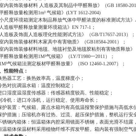
室内装饰装修材料
人造板及其制品中甲醛释放》（
GB 18580-2
甲醛释放量检测用
1m
³
气候箱》
(LYT 1612-2004)
小尺度环境箱测定木制品释放气体中甲醛浓度的标准测试方法》
人造板甲醛释放量测量环境箱法》
EN 717-1；
人造板及饰面人造板理化性能测试方法》（
GB/T17657-2013）；
室内装饰装修材料木家具中有害物质》（
GB18584-2001）；
室内装饰装修材料地毯、地毯衬垫及地毯胶粘剂有害物质释放》
甲醛释放量检测用
1M
³
气候箱》（
LY/T1980一2011）；
1M
³
气候箱法测定板材甲醛释放量》（
ISO 12460-1.2007）；
、性能特点：
换热器工艺：换热效率高，温度梯度小；
冷热对抗调温水箱：温度控制稳定；
进口湿度温湿度传感器：传感器精度较高、性能稳定；
制冷机：进口冷冻机，运行稳定、使用寿命长；
保护装置：气候箱、露点水箱均有高低温报警保护措施与高低水
保护措施；压缩机亦有过热、过流、超压保护措施，整机运行安
不锈钢内箱体：恒温箱体内腔采用镜面不锈钢，表面光滑不结露
恒温箱体保温材料采用植物纤维不挥发甲醛。箱内装有强制空气