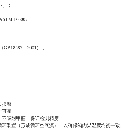
017）；
ASTM D 6007；
（
GB18587—2001）；
位报警；
全可靠；
，不吸附甲醛，保证检测精度；
循环装置（形成循环空气流），以确保箱内温湿度均衡一致。