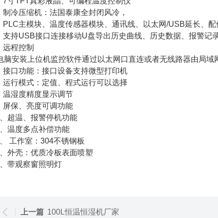
、7寸TFT真彩液晶、可编程温度控制仪
、制冷压缩机：法国泰康全封闭风冷，
、PLC主模块、温度传感器模块、通讯线、以太网/USB延长、配
、支持USB接口连接移动U盘导出历史曲线、历史数据、报警记
、远程控制
电脑安装上位机监控软件通过以太网口直连或者无线路器由局域网
、接口功能：接口设备支持微型打印机
、运行模式：定值、程式运行可以选择
、温湿度精度显示调节
、屏保、亮度可调功能
0、超温、报警停机功能
1、温度多点补偿功能
2、 工作室：304不锈钢板
13、外壳：优质冷板表面喷塑
14、带观察窗照明灯
上一篇
100L恒温恒湿机厂家