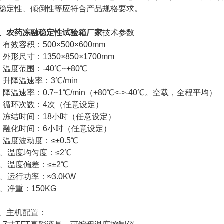
稳定性、倾倒性等应符合产品规格要求。
、
农药冻融稳定性试验箱厂家
技术参数
、有效容积：500×500×600mm
、外形尺寸：1350×850×1700mm
、温度范围：-40℃~+80℃
、升降温速率：3℃/min
、降温速率：0.7~1℃/min（+80℃<->-40℃。空载，全程平均）
、循环次数：4次（任意设定）
、冻结时间：18小时（任意设定）
、融化时间：6小时（任意设定）
、温度波动度：≤±0.5℃
0、温度均匀度：≤2℃
1、温度偏差：≤±2℃
2、运行功率：≈3.0KW
3、净重：150KG
、主机配置：