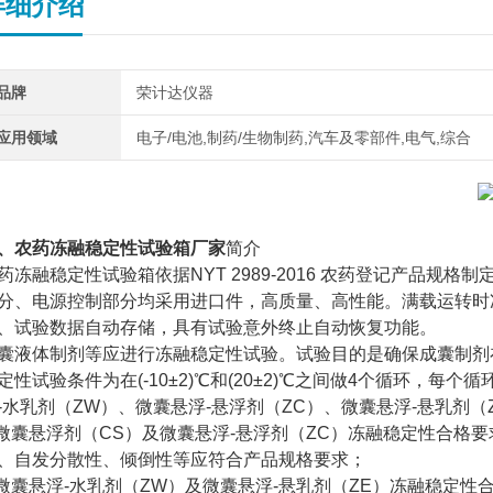
详细介绍
品牌
荣计达仪器
应用领域
电子/电池,制药/生物制药,汽车及零部件,电气,综合
、
农药冻融稳定性试验箱厂家
简介
药冻融稳定性试验箱依据NYT 2989-2016 农药登记产品
分、电源控制部分均采用进口件，高质量、高性能。满载运转时
、试验数据自动存储，具有试验意外终止自动恢复功能。
囊液体制剂等应进行冻融稳定性试验。试验目的是确保成囊制剂
定性试验条件为在(-10±2)℃和(20±2)℃之间做4个循环，每
-水乳剂（ZW）、微囊悬浮-悬浮剂（ZC）、微囊悬浮-悬乳剂（
.微囊悬浮剂（CS）及微囊悬浮-悬浮剂（ZC）冻融稳定性合格
、自发分散性、倾倒性等应符合产品规格要求；
.微囊悬浮-水乳剂（ZW）及微囊悬浮-悬乳剂（ZE）冻融稳定