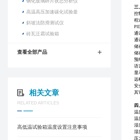
钢化玻璃碎片状态分析仪
三
高温高压加速碳化试验釜
控
程
斜坡法防滑测试仪
P
砖瓦泛霜试验箱
通
通
储
查看全部产品
储
预
语
显
远
安
相关文章
其
RELATED ARTICLES
四
温
温
湿
高低温试验箱温度设置注意事项
湿
压