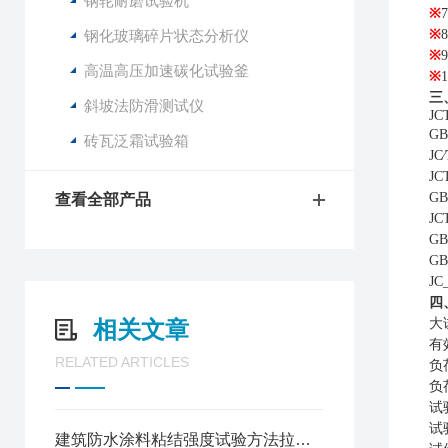
钢轮耐磨试验机
※
7
钢化玻璃碎片状态分析仪
※
8
※
9
高温高压加速碳化试验釜
※
1
三
斜坡法防滑测试仪
JC
G
砖瓦泛霜试验箱
JC
J
G
查看全部产品
J
G
G
J
四
相关文章
大
有
RELATED ARTICLES
负
负
试
试
建筑防水涂料粘结强度试验方法拉拔试验机