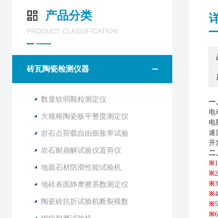
产品分类
PRODUCT CLASSIFICATION
砖瓦陶瓷检测仪器
数显软弱颗粒测定仪
一
电
大规格陶瓷板平整度测定仪
电
岩石点荷载自由膨胀率试验
速
开
岩石耐崩解试验仪直剪仪
二
※
地面石材防滑性能试验机
※
2
地砖表面静摩擦系数测定仪
※
3
※
4
陶瓷砖抗折试验机断裂模数
※
5
※
6