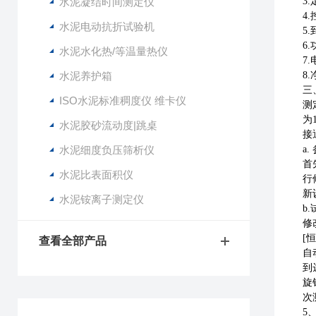
水泥凝结时间测定仪
3
4
水泥电动抗折试验机
5
6.
水泥水化热/等温量热仪
7.
水泥养护箱
8.
三
ISO水泥标准稠度仪 维卡仪
测
为
水泥胶砂流动度|跳桌
接
水泥细度负压筛析仪
a
首
水泥比表面积仪
行
新
水泥铵离子测定仪
b
修
[
查看全部产品
自
到
旋
次
5