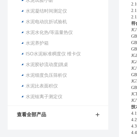
水泥试验小磨
2
水泥凝结时间测定仪
2
2
水泥电动抗折试验机
符
J
水泥水化热/等温量热仪
G
水泥养护箱
G
G
ISO水泥标准稠度仪 维卡仪
J
JG
水泥胶砂流动度|跳桌
JC
水泥细度负压筛析仪
G
J
水泥比表面积仪
G
J
水泥铵离子测定仪
JC
技
4
查看全部产品
4
4
4