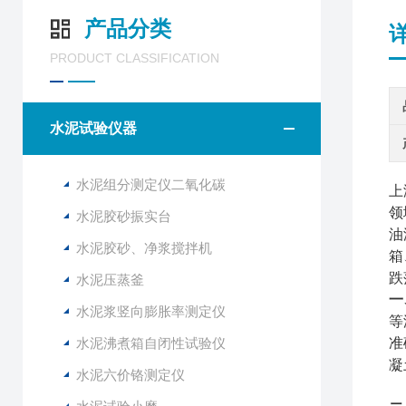
产品分类
PRODUCT CLASSIFICATION
水泥试验仪器
水泥组分测定仪二氧化碳
上
领
水泥胶砂振实台
油
水泥胶砂、净浆搅拌机
箱
跌
水泥压蒸釜
一
水泥浆竖向膨胀率测定仪
等
水泥沸煮箱自闭性试验仪
准
凝
水泥六价铬测定仪