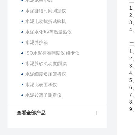
水泥试验小磨
二
1
水泥凝结时间测定仪
2
水泥电动抗折试验机
3
4
水泥水化热/等温量热仪
水泥养护箱
三
1
ISO水泥标准稠度仪 维卡仪
2
水泥胶砂流动度|跳桌
3
4
水泥细度负压筛析仪
5
水泥比表面积仪
6
7
水泥铵离子测定仪
8
9
查看全部产品