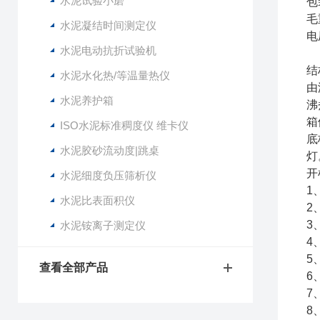
水泥试验小磨
包
毛
水泥凝结时间测定仪
电
水泥电动抗折试验机
结
水泥水化热/等温量热仪
由
水泥养护箱
沸
箱
ISO水泥标准稠度仪 维卡仪
底
水泥胶砂流动度|跳桌
灯
开
水泥细度负压筛析仪
1
水泥比表面积仪
2
3
水泥铵离子测定仪
4
5
查看全部产品
6
7
8