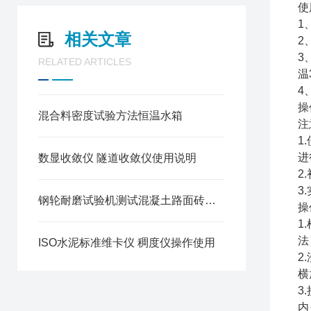
使
1
相关文章
2
3
RELATED ARTICLES
温
4
操
混合料密度试验方法恒温水箱
注
1
进
数显收敛仪 隧道收敛仪使用说明
2
3
钢轮耐磨试验机测试混凝土路面砖耐磨试验方法
操
1
法
ISO水泥标准维卡仪 稠度仪操作使用
2
横
3
内