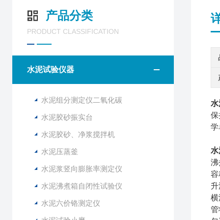
产品分类
PRODUCT CLASSIFICATION
水泥试验仪器
水泥组分测定仪二氧化碳
水
保
水泥胶砂振实台
学
水泥胶砂、净浆搅拌机
水
水泥压蒸釜
沸
水泥浆竖向膨胀率测定仪
容
水泥沸煮箱自闭性试验仪
升
横
水泥六价铬测定仪
管