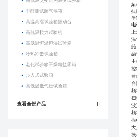
高低温交变湿热温变试验箱
频
甲醛测试舱气候箱
扫
单
高温高湿试验箱振动台
电
上
高低温拉力试验机
温
高低温恒温恒湿试验箱
舱
冷热冲击试验箱
融
主
老化试验箱干燥箱盐雾箱
控
步入式试验箱
台
台
高低温低气压试验箱
频
扫
查看全部产品
波
频
振
大
振