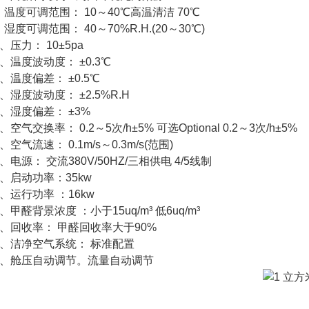
、温度可调范围： 10～40℃高温清洁 70℃
、湿度可调范围： 40～70%R.H.(20～30℃)
0、压力： 10±5pa
1、温度波动度： ±0.3℃
2、温度偏差： ±0.5℃
3、湿度波动度： ±2.5%R.H
4、湿度偏差： ±3%
5、空气交换率： 0.2～5次/h±5% 可选Optional 0.2～3次/h±5%
6、空气流速： 0.1m/s～0.3m/s(范围)
7、电源： 交流380V/50HZ/三相供电 4/5线制
8、启动功率：35kw
9、运行功率 ：16kw
0、甲醛背景浓度 ：小于15uq/m³ 低6uq/m³
1、回收率： 甲醛回收率大于90%
2、洁净空气系统： 标准配置
3、舱压自动调节。流量自动调节