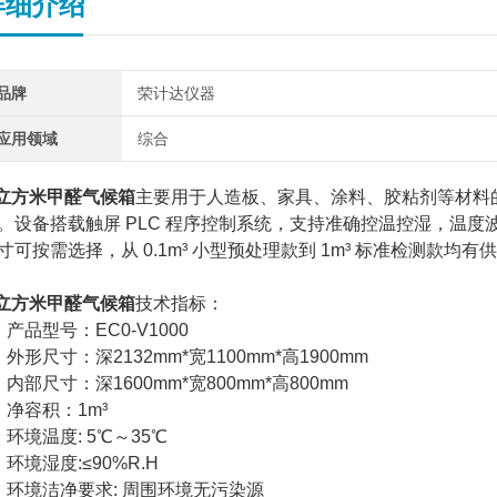
详细介绍
品牌
荣计达仪器
应用领域
综合
 立方米甲醛气候箱
主要用于人造板、家具、涂料、胶粘剂等材料的
。设备搭载触屏 PLC 程序控制系统，支持准确控温控湿，温度波动
寸可按需选择，从 0.1m³ 小型预处理款到 1m³ 标准检测款
 立方米甲醛气候箱
技术指标：
、产品型号：EC0-V1000
、外形尺寸：深2132mm*宽1100mm*高1900mm
、内部尺寸：深1600mm*宽800mm*高800mm
、净容积：1m³
、环境温度: 5℃～35℃
、环境湿度:≤90%R.H
、环境洁净要求: 周围环境无污染源