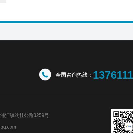
137611
全国咨询热线：
浦江镇沈杜公路3259号
qq.com