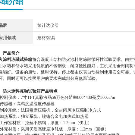
详细介绍
品牌
荣计达仪器
应用领域
建材/家具
、
产品简介
火涂料冻融试验箱
符合
混凝土结构防火涂料耐冻融循环性试验要求。
由控
胆水箱和储水箱采用优质的不锈钢板，耐腐蚀性能好，主机采用全封闭制
性能好。设备的启动、延时保持、停止都由仪表自动控制使用安全可靠。
环。同时还可以按照用户的要求完成部分高低温试验。
、
防火涂料冻融试验箱
产品特点
.1控制仪表：7寸TFT真彩液晶56万色分辨率800*480亮度300cd/m
.2传感器：高精度温湿度传感器
.3制冷系统：法国泰康压缩机，全封闭风冷压缩制冷方式
.4加热系统：独立系统，镍铬合金电加热式加热器
.5工作室材质：拉丝不锈钢，厚度：1.2mm（佛山）
.6外壳材质：采用优质高硬度冷轧板，厚度：1.2mm（宝钢）