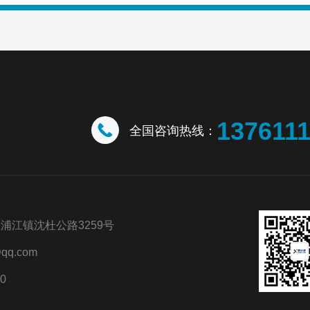
137611
全国咨询热线：
浦江镇沈杜公路3259号
qq.com
0