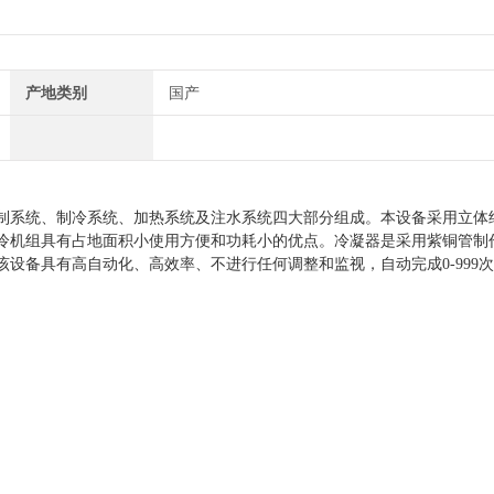
产地类别
国产
制系统
、
制冷系统、
加热系统
及注水系统
四
大部分组成
。
本设备采用立体
冷机组具有占地面积小使用方便和功耗小的优点。冷凝器是采用紫铜管制
该设备具有高自动化、高效率、不进行任何调整和监视，自动完成
0-999