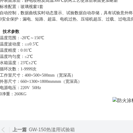
.7外表面涂层：静电喷粉及高温300℃烘烤工艺使涂层表面更加耐磨
.8标准配置：玻璃视窗1套
自动控制，数据曲线实时动态显示、试验数据自动存储，具有试验意外终
.10安全保护：漏电、短路、超温、电机过热、压缩机超压、过载、过电流
、技术参数
.1温度范围：-20℃～150℃
.2温度波动度：≤±0.5℃
.3温度精度：0.01℃
.4温度均匀度：≤2℃
.5水箱温度：23℃±2℃
6循环次数：1-9999次
.7工作室尺寸：400×500×500mm（宽深高）
.8外形尺寸：660×1300×1800mmmm（宽深高）
9电源电压：220V 50Hz
10净重：260KG
上一篇
GW-150热滥用试验箱