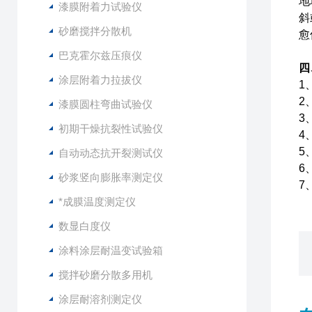
地
漆膜附着力试验仪
斜
砂磨搅拌分散机
愈
巴克霍尔兹压痕仪
四
涂层附着力拉拔仪
1
2
漆膜圆柱弯曲试验仪
3
初期干燥抗裂性试验仪
4
5
自动动态抗开裂测试仪
6
砂浆竖向膨胀率测定仪
7
*成膜温度测定仪
数显白度仪
涂料涂层耐温变试验箱
搅拌砂磨分散多用机
涂层耐溶剂测定仪