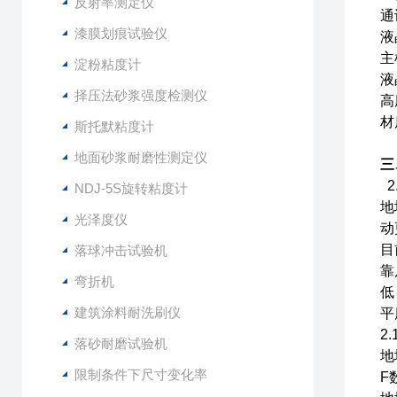
反射率测定仪
通
漆膜划痕试验仪
液
主
淀粉粘度计
液
择压法砂浆强度检测仪
高
材
斯托默粘度计
地面砂浆耐磨性测定仪
三
2
NDJ-5S旋转粘度计
地
光泽度仪
动
目
落球冲击试验机
靠
弯折机
低
建筑涂料耐洗刷仪
平
2
落砂耐磨试验机
地
限制条件下尺寸变化率
F