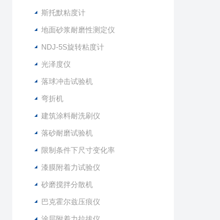
斯托默粘度计
地面砂浆耐磨性测定仪
NDJ-5S旋转粘度计
光泽度仪
落球冲击试验机
弯折机
建筑涂料耐洗刷仪
落砂耐磨试验机
限制条件下尺寸变化率
漆膜附着力试验仪
砂磨搅拌分散机
巴克霍尔兹压痕仪
涂层附着力拉拔仪