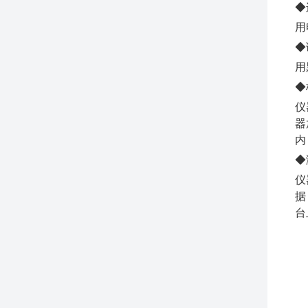
◆
用
◆
用
◆
仪
器
内
◆
仪
据
台