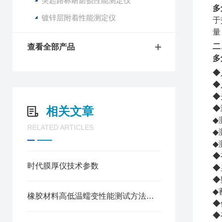
突起路标耐磨损性能测定仪
多
镀锌层附着性能测定仪
于
量
二
查看全部产品
多
◆
◆
◆
◆
相关文章
◆测
RELATED ARTICLES
◆
◆
◆
时代膜厚仪技术参数
◆
◆
◆
橡胶材料高低温蠕变性能测试方法高低温拉力试验机
◆
◆