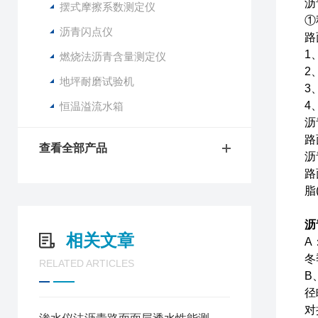
沥
摆式摩擦系数测定仪
①
沥青闪点仪
路
1
燃烧法沥青含量测定仪
2
地坪耐磨试验机
3
4
恒温溢流水箱
沥
路
查看全部产品
沥
路
脂
沥
相关文章
A
冬
RELATED ARTICLES
B
径
对