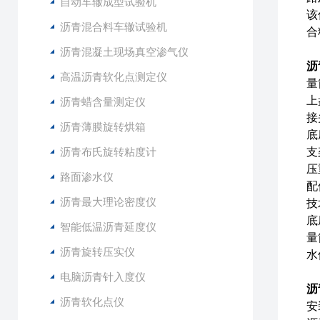
自动车辙成型试验机
该
沥青混合料车辙试验机
合
沥青混凝土现场真空渗气仪
沥
高温沥青软化点测定仪
量
上
沥青蜡含量测定仪
接
沥青薄膜旋转烘箱
底
沥青布氏旋转粘度计
支
压
路面渗水仪
配
沥青最大理论密度仪
技
底
智能低温沥青延度仪
量
沥青旋转压实仪
水
电脑沥青针入度仪
沥
沥青软化点仪
安