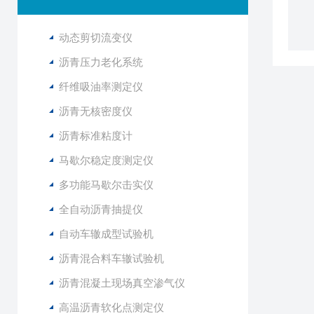
动态剪切流变仪
沥青压力老化系统
纤维吸油率测定仪
沥青无核密度仪
沥青标准粘度计
马歇尔稳定度测定仪
多功能马歇尔击实仪
全自动沥青抽提仪
自动车辙成型试验机
沥青混合料车辙试验机
沥青混凝土现场真空渗气仪
高温沥青软化点测定仪