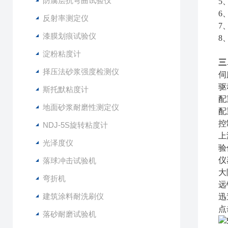
防腐层抗弯曲试验仪
5
6
反射率测定仪
7
漆膜划痕试验仪
8
淀粉粘度计
三
择压法砂浆强度检测仪
伺
驱
斯托默粘度计
配
地面砂浆耐磨性测定仪
配
控
NDJ-5S旋转粘度计
上
光泽度仪
验
仪
落球冲击试验机
大
弯折机
远
建筑涂料耐洗刷仪
迅
点
落砂耐磨试验机