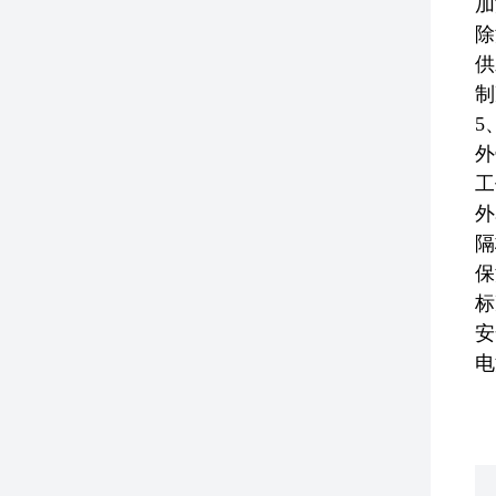
加
除
供
制
5
外
工
外
隔
保
标
安
电