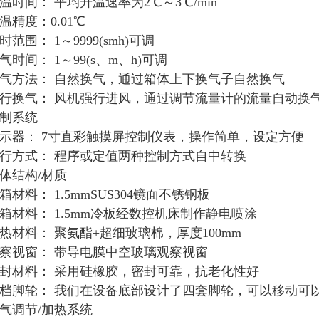
温时间： 平均升温速率为2℃～3℃/min
温精度：0.01℃
时范围： 1～9999(smh)可调
气时间： 1～99(s、m、h)可调
气方法： 自然换气，通过箱体上下换气子自然换气
行换气： 风机强行进风，通过调节流量计的流量自动换
制系统
示器： 7寸直彩触摸屏控制仪表，操作简单，设定方便
行方式： 程序或定值两种控制方式自中转换
体结构/材质
箱材料： 1.5mmSUS304镜面不锈钢板
箱材料： 1.5mm冷板经数控机床制作静电喷涂
热材料： 聚氨酯+超细玻璃棉，厚度100mm
察视窗： 带导电膜中空玻璃观察视窗
封材料： 采用硅橡胶，密封可靠，抗老化性好
档脚轮： 我们在设备底部设计了四套脚轮，可以移动可
气调节/加热系统