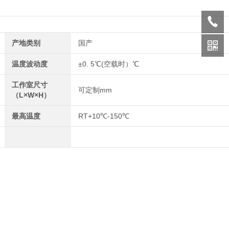
产地类别
国产
温度波动度
±0. 5℃(空载时）℃
工作室尺寸
可定制mm
（L×W×H）
最高温度
RT+10℃-150℃