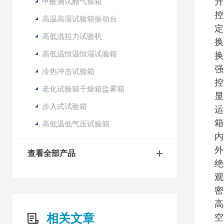
升
甲醛测试舱气候箱
控
高温高湿试验箱振动台
定
高低温拉力试验机
换
高低温恒温恒湿试验箱
换
强
冷热冲击试验箱
控
老化试验箱干燥箱盐雾箱
显
步入式试验箱
运
箱
高低温低气压试验箱
内
外
查看全部产品
绝
观
密
高
相关文章
空