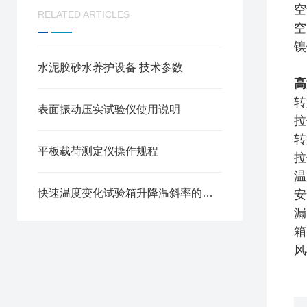
空
RELATED ARTICLES
空
镍
水泥胶砂水养护设备 技术参数
高
转
表面振动压实试验仪使用说明
拉
转
平板载荷测定仪操作规程
拉
温
快速温度变化试验箱升降温斜率的选择
安
漏
箱
风