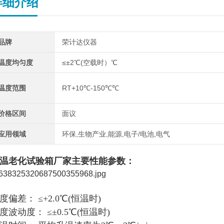
详细介绍
品牌
荣计达仪器
温度均匀度
≤±2℃(空载时）℃
温度范围
RT+10℃-150℃℃
价格区间
面议
应用领域
环保,生物产业,能源,电子/电池,电气
温老化试验箱厂家
主要性能参数：
度偏差： ≤+2.0℃(恒温时)
度波动度： ≤±0.5℃(恒温时)