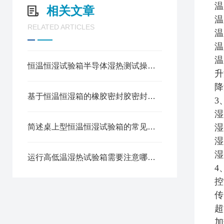
温
相关文章
温
RELATED ARTICLES
温
温
温
恒温恒湿试验箱半导体湿热测试操作规程
升
降
基于恒温恒湿箱的橡胶密封胶密封可靠性测试方法
3
湿
简述桌上型恒温恒湿试验箱的常见故障相应解决方法
湿
湿
湿
运行高低温湿热试验箱需要注意哪些安全问题
4
控
传
超
加