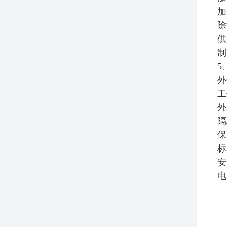
加
除
供
制
5
外
工
外
隔
保
标
安
电